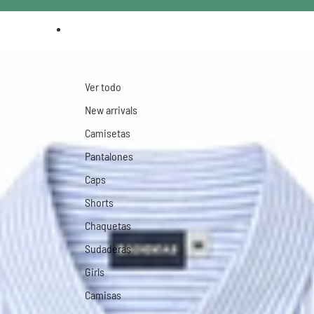
SHOP
Ver todo
New arrivals
Camisetas
Pantalones
Caps
Shorts
Chaquetas
Sudaderas
Girls
Camisas