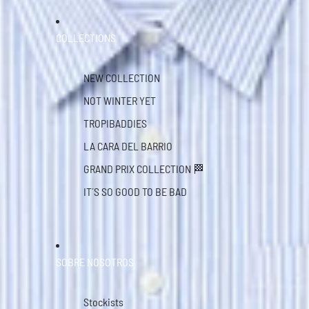
COLLECTIONS
NEW COLLECTION
NOT WINTER YET
TROPIBADDIES
LA CARA DEL BARRIO
GRAND PRIX COLLECTION 🏁
IT´S SO GOOD TO BE BAD
SOBRE NOSOTROS
Stockists