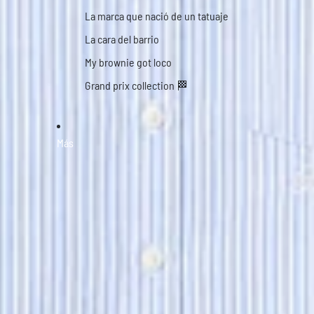
La marca que nació de un tatuaje
La cara del barrio
My brownie got loco
Grand prix collection 🏁
Más