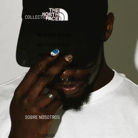
COLLECTIONS
NEW COLLECTION
NOT WINTER YET
TROPIBADDIES
LA CARA DEL BARRIO
GRAND PRIX COLLECTION 🏁
IT´S SO GOOD TO BE BAD
SOBRE NOSOTROS
Stockists