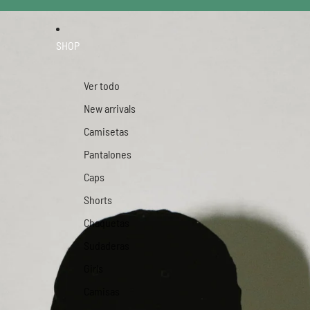
SHOP
Ver todo
New arrivals
Camisetas
Pantalones
Caps
Shorts
Chaquetas
Sudaderas
Girls
Camisas