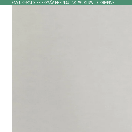
ENVÍOS GRATIS EN ESPAÑA PENINSULAR | WORLDWIDE SHIPPING